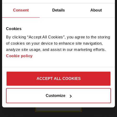
片下载
Consent
Details
About
中心
新闻编辑室
本网站的此区
域仅限对新闻
Cookies
新闻稿
媒体的工作人
By clicking “Accept All Cookies”, you agree to the storing 
员开放。如果
媒体套件
of cookies on your device to enhance site navigation, 
您是新闻媒体
analyze site usage, and assist in our marketing efforts. 
人士并需要密
媒体查询
Cookie policy
码，请联系我
们。
图片下载中心
ACCEPT ALL COOKIES
登
Connect with Hypertherm
取消
Customize
录