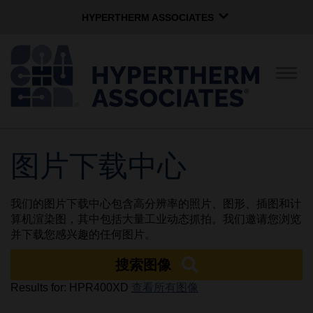
HYPERTHERM ASSOCIATES
HYPERTHERM ASSOCIATES
Hypertherm海宝等离子
切
换
OMAX 水刀
导
航
软件组
中文 (简体)
图片下载中心
公司简介
我们的图片下载中心包含高分辨率的照片、图形、插图和计
企业文化
算机渲染图，其中包括大量工业动态抓拍。我们邀请您浏览
并下载您感兴趣的任何图片。
搜索图像
社区服务
Results for: HPR400XD
查看所有图像