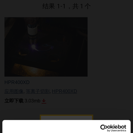
品牌
结果
1
-
1
，共 1 个
招贤纳士
HPR400XD
应用图像
,
等离子切割
,
HPR400XD
立即下载
3.03
mb
结果
1
-
1
，共 1 个
登录图