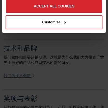
ACCEPT ALL COOKIES
从一间狭小的两车位车库，到提供工业切割解决方案的全球
制造商，Hypertherm Associates 对其行业领导地位和历史
感到自豪。
Customize
查看海宝的重要里程碑
技术和品牌
我们始终相信要超越期望。这就是为什么我们大力投资于世
界上最好的产品和成型技术所需的研发。
我们的技术创新
奖项与表彰
从载誉满满的公司文化到员工、产品、社区和环境工作，我