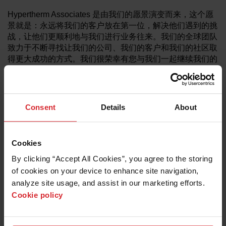
Hypertherm Associates 是由我们的愿景演变而来，这个愿
景就是：永远将我们的客户放在第一位，解决他们遇到的挑
战，让他们更顺利地与我们进行业务往来。我们的全球团队
致力于不断寻找让我们的公司、我们的客户和我们的社区取
得更大成功的方式。我们很荣幸有您与我们一起继续我们的
“智造未来”旅程。
Consent
Details
About
领导团队
我们很幸运拥有一支经验丰富且充满激情的领导团队。我们
Cookies
的领导大多是由海宝普通员工一步步升上来的，因此他们非
常了解我们的业务、行业、客户和独特文化。
By clicking “Accept All Cookies”, you agree to the storing 
of cookies on your device to enhance site navigation, 
analyze site usage, and assist in our marketing efforts. 
认识我们的团队
Cookie policy
公司历史