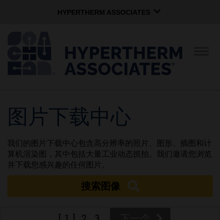
HYPERTHERM ASSOCIATES
HYPERTHERM ASSOCIATES
Hypertherm海宝等离子
切
换
OMAX 水刀
导
航
软件组
中文 (简体)
图片下载中心
公司简介
我们的图片下载中心包含高分辨率的照片、图形、插图和计
企业文化
算机渲染图，其中包括大量工业动态抓拍。我们邀请您浏览
并下载您感兴趣的任何图片。
搜索图像
社区服务
1
2
3
下一个