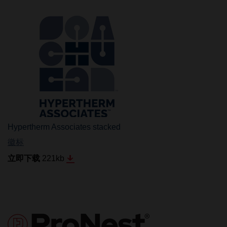
Hypertherm Associates stacked
徽标
立即下载
221
kb