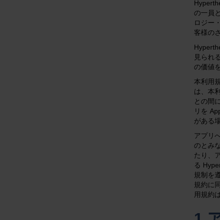
Hyper
の一員
ロジー
客様のさ
Hype
見られる
の価値を
本利用規
は、本
との間に
リを A
がある場
アプリ
のとみ
たり、ア
る Hype
規制を
規約に
用規約は
1