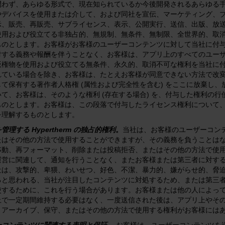
問わず、あらゆる形式で、現在知られているか今後開発されるあらゆる
やデバイスを使用または介して、および同社を宣伝、マーケティング、
示、販売、再販売、サブライセンス、表示、公開実行、送信、出版、放
使用および役立てる非独占的、無規制、無条件、無制限、全世界的、取
ものとします。お客様がお客様のユーザーコンテンツに対して当社に付
対する義務や報酬を伴うことなく、お客様は、アプリ上のすべてのユー
版権物を使用および役立てる無条件、永久的、取消不可な権利を当社に
れている場合を除き、お客様は、たとえお客様が同意できない方法で改
して保有する著作者人格権 (属性および完全性を含む) をここに放棄し
いて、お客様は、そのような権利 (存在する場合) を、付与した権利の
ものとします。お客様は、この段落で付与したライセンス権利について
を理解するものとします。
管理する Hypertherm の独占的権利
。
当社は、お客様のユーザーコン
たはその他の方法で使用することができますが、その義務を負うことは
移動、再フォーマット、削除または投稿拒否、またはその他の方法で使
運営に関連して、通知を行うことなく、またお客様または第三者に対す
社は、攻撃的、卑猥、わいせつ、好色、不潔、暴力的、嫌がらせ的、脅
ると思われる、当社が注目したコンテンツに対処するため、または第三
使するために、これを行う場合があります。お客様または他の人によっ
上で一定期間維持する必要はなく、一度送信された後は、アプリ上やそ
、アーカイブ、保守、またはその他の方法で使用する権利がお客様には