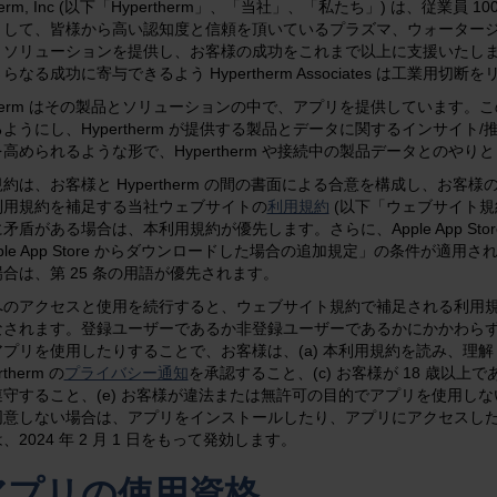
therm, Inc (以下「Hypertherm」、「当社」、「私たち」) は、従業員 100
として、皆様から高い認知度と信頼を頂いているプラズマ、ウォーター
・ソリューションを提供し、お客様の成功をこれまで以上に支援いたし
らなる成功に寄与できるよう Hypertherm Associates は工業用
rtherm はその製品とソリューションの中で、アプリを提供しています
ようにし、Hypertherm が提供する製品とデータに関するインサイ
高められるような形で、Hypertherm や接続中の製品データとのやり
約は、お客様と Hypertherm の間の書面による合意を構成し、お
利用規約を補足する当社ウェブサイトの
利用規約
(以下「ウェブサイト規
矛盾がある場合は、本利用規約が優先します。さらに、Apple App Sto
pple App Store からダウンロードした場合の追加規定」の条件が適
合は、第 25 条の用語が優先されます。
へのアクセスと使用を続行すると、ウェブサイト規約で補足される利用
なされます。登録ユーザーであるか非登録ユーザーであるかにかかわら
プリを使用したりすることで、お客様は、(a) 本利用規約を読み、理解
rtherm の
プライバシー通知
を承認すること、(c) お客様が 18 歳以上
遵守すること、(e) お客様が違法または無許可の目的でアプリを使用し
同意しない場合は、アプリをインストールしたり、アプリにアクセスし
、2024 年 2 月 1 日をもって発効します。
.アプリの使用資格