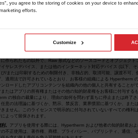
es”, you agree to the storing of cookies on your device to enhanc
。
アプリ (過去、現在、および将来のバージョンを含む) は、アプリコ
marketing efforts. 
rtherm、当社のライセンサーおよびその他の特定の第三者によって所
プリを通じて利用可能または説明される当社の制作物およびソリューシ
rtherm または当社のライセンサーやその他の特定の第三者の財産であ
び/またはその他の知的財産、不正競争の権利および法律によって可能な限り
ンテンツおよびアプリの選択、コンパイル、アセンブリ、配置、拡張に
Customize
AC
きライセンス
。
Hypertherm は、お客様が本利用規約および適用さ
アプリにアクセスして使用するため、および (b) アプリコンテンツ (
に作られたもの以外で、Raw 形式などのソースコードとオブジェクト
ワイヤレスデバイス、または他のインターネット対応デバイス (以下、そ
よび/または印刷するための制限付き、非独占的、取消可能、譲渡不可、
、適用法で許可されているとおり、お客様の組織による Hyperther
ウンロードしたアプリコンテンツを組織内の他の個人と共有することができ
ツまたはアプリの所有権またはその他の知的財産権をお客様に付与するもの
rtherm の独自の裁量により、理由の如何を問わず直ちに停止または終
、任意の法理論に基づくか、黙示、禁反言、業界慣習に基づくか、また
きません。このライセンスで明示的に付与されていないすべての権利は、Hy
者によって留保されます。
権利
。
アプリを使用する際には、Hypertherm および他者の知的財
ツの不正使用は、著作権、商標、プライバシー、パブリシティ、通信、
責任を含む個人責任を負う可能性があります。