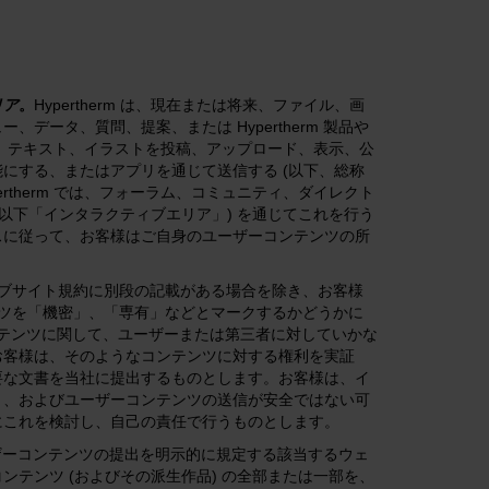
リア
。
Hypertherm は、現在または将来、ファイル、画
ータ、質問、提案、または Hypertherm 製品や
ジ、テキスト、イラストを投稿、アップロード、表示、公
にする、またはアプリを通じて送信する (以下、総称
rtherm では、フォーラム、コミュニティ、ダイレクト
以下「インタラクティブエリア」) を通じてこれを行う
スに従って、お客様はご自身のユーザーコンテンツの所
。
ブサイト規約に別段の記載がある場合を除き、お客様
ンツを「機密」、「専有」などとマークするかどうかに
ザーコンテンツに関して、ユーザーまたは第三者に対していかな
お客様は、そのようなコンテンツに対する権利を実証
要な文書を当社に提出するものとします。お客様は、イ
と、およびユーザーコンテンツの送信が安全ではない可
にこれを検討し、自己の責任で行うものとします。
ザーコンテンツの提出を明示的に規定する該当するウェ
テンツ (およびその派生作品) の全部または一部を、