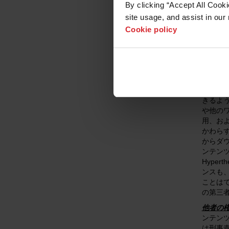
By clicking “Accept All Cooki
所有権
site usage, and assist in our 
Hype
Cookie policy
よびア
Hype
特許およ
プリコ
制限付
(a) 
きるよう
や他の
用、お
かわらず
からダ
ンテン
Hype
ンスも
ことはで
の第三
他者の
ンテン
は刑事