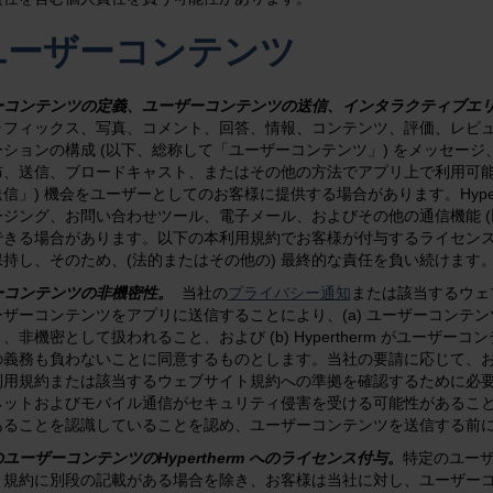
.ユーザーコンテンツ
ーコンテンツの定義、ユーザーコンテンツの送信、インタラクティブエ
フィックス、写真、コメント、回答、情報、コンテンツ、評価、レビュー、デ
ーションの構成 (以下、総称して「ユーザーコンテンツ」) をメッセー
布、送信、ブロードキャスト、またはその他の方法でアプリ上で利用可能
信」) 機会をユーザーとしてのお客様に提供する場合があります。Hype
ージング、お問い合わせツール、電子メール、およびその他の通信機能 (
できる場合があります。以下の本利用規約でお客様が付与するライセン
持し、そのため、(法的またはその他の) 最終的な責任を負い続けます
ーコンテンツの非機密性。
当社の
プライバシー通知
または該当するウェ
ーザーコンテンツをアプリに送信することにより、(a) ユーザーコンテ
、非機密として扱われること、および (b) Hypertherm がユー
の義務も負わないことに同意するものとします。当社の要請に応じて、
利用規約または該当するウェブサイト規約への準拠を確認するために必
ネットおよびモバイル通信がセキュリティ侵害を受ける可能性があるこ
あることを認識していることを認め、ユーザーコンテンツを送信する前
ユーザーコンテンツのHypertherm へのライセンス付与
。
特定のユー
ト規約に別段の記載がある場合を除き、お客様は当社に対し、ユーザーコン