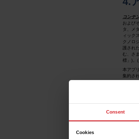
4
コンテ
および
タ、メ
ィック
クノロ
護された
む、さ
標」)。
本アプリ
集約さ
ンツお
アプリコ
または
アプリ
Consent
り、そ
は、い
役、従
を否認
Cookies
につい