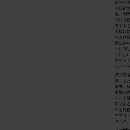
目的を
る技術
製、開
方法で
与する
客様に
および
禁止さ
ツに関
囲にお
意する
いこと
アプリを
諾、ま
消去、
環境の
が、当
切であ
約を行
アプリ
クセス