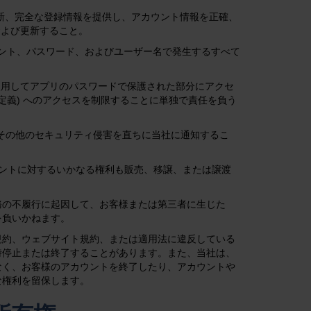
最新、完全な登録情報を提供し、アカウント情報を正確、
および更新すること。
カウント、パスワード、およびユーザー名で発生するすべて
を使用してアプリのパスワードで保護された部分にアクセ
定義) へのアクセスを制限することに単独で責任を負う
はその他のセキュリティ侵害を直ちに当社に通知するこ
カウントに対するいかなる権利も販売、移譲、または譲渡
務の不履行に起因して、お客様または第三者に生じた
を負いかねます。
規約、ウェブサイト規約、または適用法に違反している
時停止または終了することがあります。また、当社は、
なく、お客様のアカウントを終了したり、アカウントや
な権利を留保します。