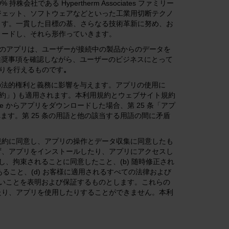
% 持株会社である Hypertherm Associates ファミリー
ジェット、ソフトウェアなどといった工業用切断テクノ
ます。一貫した目標の基、さらなる技術革新に努め、お
切断をリードし、それら形作っていきます。
。このアプリは、ユーザーが接続中の製品からのデータを
ト/推奨事項を確認しながら、ユーザーのビジネスにとって
とりを行えるものです
。
客様の法的権利と義務に影響を与えます。アプリの使用に
約」) も適用されます。本利用規約とウェブサイト規約
re からアプリをダウンロードした場合、第 25 条「アプ
用されます。第 25 条の用語と他の該当する用語の間に矛盾
規約に同意し、アプリの操作とデータ収集に同意したも
ず、アプリをインストールしたり、アプリにアクセスし
し、拘束されることに同意したこと、(b) 随時修正され
であること、(d) お客様に適用されるすべての法律および
ないことを表明および保証するものとします。これらの
たり、アプリを使用したりすることができません。本利