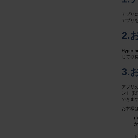
アプリに
アプリを
2
Hypert
じて取
3
アプリの
ント 
できま
お客様
(