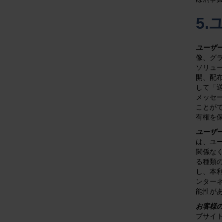
5
ユーザ
像、グラ
ソリュ
開、配
して「送
メッセ
ことが
有権を保
ユーザ
は、ユ
関係なく
る種類
し、本
ンター
能性が
お客様の
ブサイ