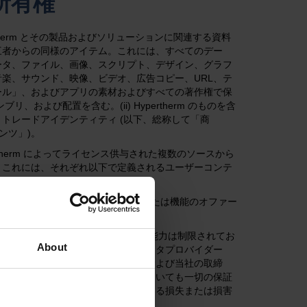
所有権
therm とその製品およびソリューションに関連する資料
三者からの同様のアイテム。これには、すべてのデー
ータ、ファイル、画像、スクリプト、デザイン、グラフ
楽、サウンド、映像、ビデオ、広告コピー、URL、テ
ール」、およびアプリの素材およびすべての著作権で保
および配置を含む。(ii) Hypertherm のものを含
トレードアイデンティティ (以下、総称して「商
テンツ」)。
ypertherm によってライセンス供与された複数のソースから
、これには、それぞれ以下で定義されるユーザーコンテ
ものと同様の製品、ソリューション、または機能のオファー
ルすることはできません。
独自に検証および/または検証する能力は制限されてお
About
性があります。当社および当社のデータプロバイダー
または適切性を保証しません。当社および当社の取締
黙示的かを問わず、いかなる事項についても一切の保証
接的または間接的に生じる可能性のある損失または損害