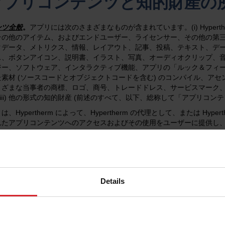
.アプリコンテンツと知的財産の
ンツ全般
。
アプリには次のさまざまなものが含まれています。(i) Hyper
その他のアイテム、およびエンドユーザー、ライセンサー、その他の第
タデータ、メトリクス、情報、レイアウト、記事、投稿、テキスト、デ
ス、ボタンアイコン、説明書、イラスト、写真、オーディオクリップ、音
ジー、ソフトウェア、インタラクティブ機能、アプリの「ルック＆フィ
素材 (ソースコードとオブジェクトコードを含む) のコンパイル、アセンブリ、
まざまな当事者の商標、ロゴ、商号、トレードドレス、サービスマーク、
(iii) 他の形式の知的財産 (前述のすべて、以下、総称して「アプリコン
は、Hypertherm によって、Hypertherm の代理として、または H
れたアプリコンテンツへのアクセスおよびその使用をユーザーに提供し
よび第三者コンテンツが含まれます。
ンテンツは、アプリ内または HYPERTHERM によって提供される
提供を含め、いかなる理由でも、お客様が再販、配布、またはコンパイ
コンテンツの性質および収集プロセスにより、当社がアプリコンテンツを
Details
のようなすべてのアプリコンテンツはいつでも予告なく変更される可能
かなる目的においても、アプリコンテンツの包括性、完全性、正確性、
業員、請負業者、代理店、アプリコンテンツプロバイダーは、明示的か
し、アプリコンテンツへのアクセスまたはそれを使用した結果として直
て責任を負いかねます。