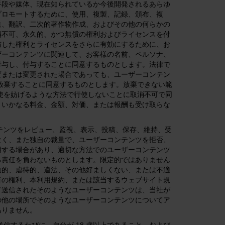
手段や媒体、現在知られているか今後開発されるあらゆ
プロモートするために、使用、複製、記録、頒布、複
送、翻訳、二次的著作物作成、およびその他の何らかの
消不可、永久的、かつ無償の権利およびライセンスを付
与した権利とライセンスをさらに有効にするために、お
ザーコンテンツに関連して、お客様の名前、ペルソナ、
付与し、付与することに同意するものとします。法律で
変または変更された場合であっても、ユーザーコンテン
、放棄することに同意するものとします。放棄できない範
行使を妨げるような方法で行使しないことに取消不可で同
、いかなる料金、金額、対価、または報酬も受け取らな
テンツをレビュー、監視、表示、投稿、保存、維持、受
なく、また独自の裁量で、ユーザーコンテンツを拒否、
用する場合があり、適切な方法でのユーザーコンテンツ
る責任を負わないものとします。限定的ではありません
迫的、虐待的、違法、その他好ましくない、または不適
者の権利、本利用規約、または該当するウェブサイト規
て送信されたそのようなユーザーコンテンツは、当社が
の他の場所でそのようなユーザーコンテンツについてア
ありません。