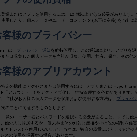
登録またはアプリを使用するには、18 歳以上である必要があります。お
使用したり、個人データやユーザーコンテンツ (以下に定義) を当社
.お客様のプライバシー
herm は、
プライバシー通知
を維持管理し、この通知により、アプリを通
得または収集した個人データを当社が収集、使用、共有、保存、その他
.お客様のアプリアカウント
特定の機能にアクセスまたは使用するには、アプリまたは Hyperthe
(以下「アカウント」) をアクティブ化し、維持管理する必要があります
す。当社がお客様の個人データを収集および使用する方法は、
プライバ
は次のことに同意するものとします。
i) 一意のユーザー名とパスワードを選択する必要があること。すでに
か、他の人に帰属するか、個人や団体の知的財産権やその他の権利を侵害
ールアドレス) を使用しないこと。当社は、独自の裁量により、その他
ドレスの使用を拒否する場合があります。