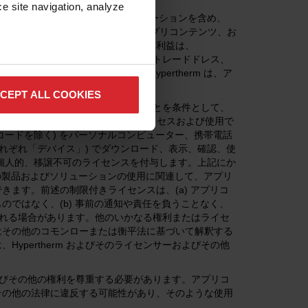
e site navigation, analyze 
ンテンツおよび関連する製品とソリューションを含め、
有または管理されています。アプリ、アプリコンテンツ、お
ョンに関するすべての権利、所有権、利益は、
り、米国および国際的な著作権、商標、トレードドレス、
最大限に保護されています。Hypertherm は、ア
おける著作権を所有します。
CEPT ALL COOKIES
れるウェブサイト規約を厳格に遵守することを条件として、
ただし、表示や機能を有効にするためにアクセスおよび使用で
コードを除く) をパーソナルコンピューター、携帯電話
れぞれ「デバイス」) でダウンロード、表示、確認、使
個人的、移譲不可のライセンスを付与します。上記にか
m の製品およびソリューションの使用に関連して、アプリ
ます。前述の制限付きライセンスは、(a) アプリコ
ではなく、(b) 事前の通知や責任を負うことなく、
了される場合があります。他のいかなる権利またはライセ
はその他のコモンローまたは衡平法に基づいて解釈する
pertherm およびそのライセンサーおよびその他
産およびその他の権利を尊重する必要があります。アプリコ
その他の法律に違反する可能性があり、そのような使用