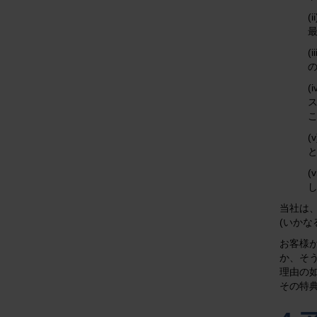
(
(
(
ス
(
(
当社は
(いか
お客様
か、そ
理由の
その特