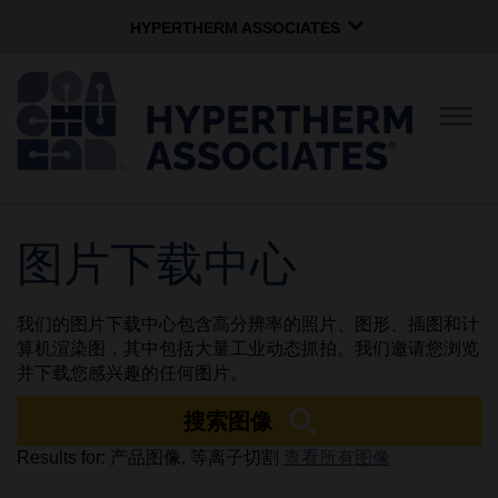
HYPERTHERM ASSOCIATES
HYPERTHERM ASSOCIATES
Hypertherm海宝等离子
切
换
OMAX 水刀
导
航
软件组
中文 (简体)
图片下载中心
公司简介
我们的图片下载中心包含高分辨率的照片、图形、插图和计
企业文化
算机渲染图，其中包括大量工业动态抓拍。我们邀请您浏览
并下载您感兴趣的任何图片。
搜索图像
社区服务
Results for: 产品图像, 等离子切割
查看所有图像