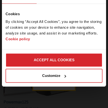
本网站的此区
域仅限对新闻
Cookies
媒体的工作人
By clicking “Accept All Cookies”, you agree to the storing 
Powermax SYNC
员开放。如果
of cookies on your device to enhance site navigation, 
您是新闻媒体
产品图像
,
等离子切割
,
Powermax SYNC
analyze site usage, and assist in our marketing efforts. 
人士并需要密
Cookie policy
立即下载
0
kb
码，请联系我
们。
ACCEPT ALL COOKIES
登
取消
Customize
录
Powermax125