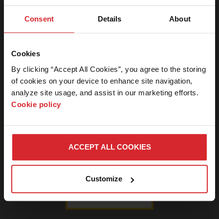
片下载
Consent
Details
About
中心
新闻编辑室
本网站的此区
域仅限对新闻
Cookies
新闻稿
媒体的工作人
By clicking “Accept All Cookies”, you agree to the storing 
员开放。如果
媒体套件
of cookies on your device to enhance site navigation, 
您是新闻媒体
analyze site usage, and assist in our marketing efforts. 
人士并需要密
媒体查询
Cookie policy
码，请联系我
们。
图片下载中心
ACCEPT ALL COOKIES
登
Connect with Hypertherm
取消
Customize
录