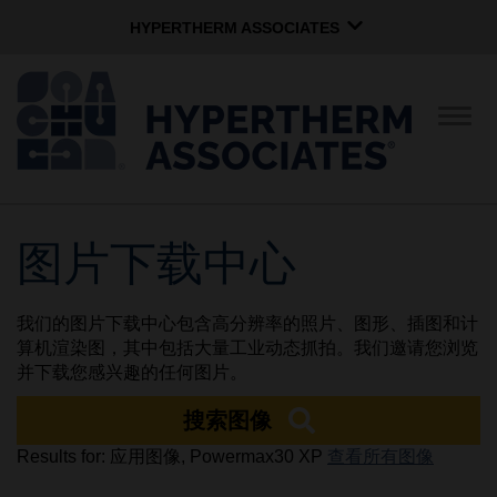
HYPERTHERM ASSOCIATES
HYPERTHERM ASSOCIATES
Hypertherm海宝等离子
切
换
OMAX 水刀
导
航
软件组
中文 (简体)
图片下载中心
公司简介
我们的图片下载中心包含高分辨率的照片、图形、插图和计
企业文化
算机渲染图，其中包括大量工业动态抓拍。我们邀请您浏览
并下载您感兴趣的任何图片。
搜索图像
社区服务
Results for: 应用图像, Powermax30 XP
查看所有图像