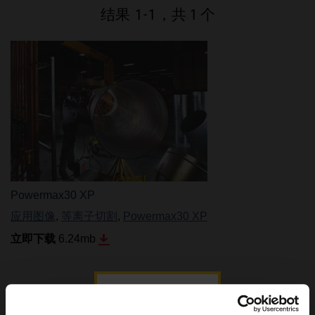
品牌
结果
1
-
1
，共 1 个
招贤纳士
Powermax30 XP
应用图像
,
等离子切割
,
Powermax30 XP
立即下载
6.24
mb
结果
1
-
1
，共 1 个
登录图