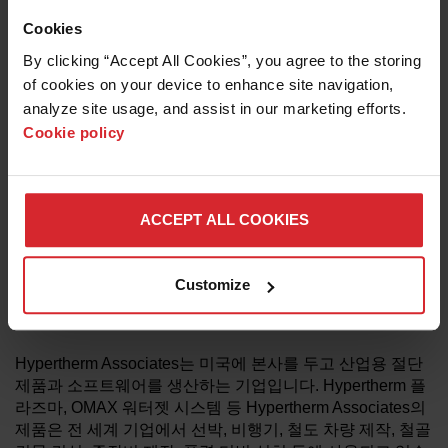
“보증 기간을 3년에서 6년으로 연장한 것은 당사 플라즈마
Cookies
기술에 대한 자신감과 고객이 투자한 장비에서 안심할 수 있
By clicking “Accept All Cookies”, you agree to the storing 
는 가치를 보장하려는 우리의 의지를 보여줍니다.”
of cookies on your device to enhance site navigation, 
다양한 금속 작업자의 요구를 충족하도록 설계된
analyze site usage, and assist in our marketing efforts. 
Powermax 시리즈는 최대 1.5인치(38mm)의 금속을 손쉽고
Cookie policy
안정적으로 절단·가우징할 수 있는 7종의 휴대용 전문 플라
즈마 시스템 라인업을 포함한다. 또한 Powermax 시스템은
수작업 및 자동화 절단·가우징 기능을 폭넓게 제공하여 제조
업체에 높은 유연성을 제공한다.
ACCEPT ALL COOKIES
기존 Powermax 고객은 배송일이 기재된 인보이스 또는 영
수증을 보관할 것을 권장하지만, 파워맥스 전원장치에 대한
신규 6년 보증 혜택을 받기 위해 별도의 조치를 취할 필요는
Customize
없다.
Hypertherm Associates는 미국에 본사를 두고 산업용 절단
제품과 소프트웨어를 생산하는 기업입니다. Hypertherm 플
라즈마, OMAX 워터젯 시스템 등 Hypertherm Associates의
제품은 전 세계 기업에서 선박, 비행기, 철도 차량 제작, 철골