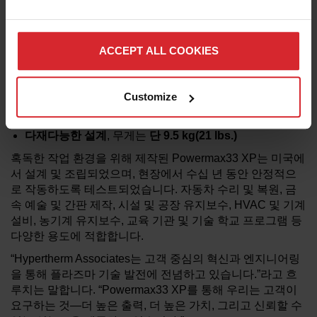
더 두꺼운 금속과 더 빠른 절단 속도를 위한
더
높은
출력
과
절단
용량
휴대성과
사용
편의성
으로 신속한 작업 시작 및 향상된
ACCEPT ALL COOKIES
절단 품질 제공.
경쟁
시스템
대비
최대
10
배
긴
소모품
수
명
으로 장기 비용 절감
Customize
견고한
설계
로 혹독한 환경에서도 시스템 내구성 보장,
업계
선도적
보증
제공
다재다능한
설계
, 무게는
단
9.5 kg(21 lbs.)
혹독한 작업 환경을 위해 제작된 Powermax33 XP는 미국에
서 설계 및 조립되었으며, 현장에서 수십 년 동안 안정적으
로 작동하도록 테스트되었습니다. 자동차 수리 및 복원, 금
속 예술 및 간판 제작, 시설 및 공장 유지보수, HVAC 및 기계
설비, 농기계 유지보수, 교육 기관 및 기술 학교 프로그램 등
다양한 용도에 적합합니다.
“Hypertherm Associates는 고객 중심의 혁신과 엔지니어링
을 통해 플라즈마 기술 발전에 전념하고 있습니다.”라고 흐
루치는 말합니다. “Powermax33 XP를 통해 우리는 고객이
요구하는 것—더 높은 출력, 더 높은 가치, 그리고 신뢰할 수