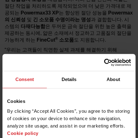
절단 작업을 처리하도록 제작되었으며 더 낮은 가격대로 제
공되는
Powermax33 XP
는 향상된 절단 성능을
Powermax
의
신뢰성
및
긴
소모품
수명이라는 명성
과 결합합니다. 시
스템의
다재다능함
은 두꺼운 금속 절단을 위한 높은 출력을
제공하는 동시에, 얇은 소재에서 정교하고 고품질의 절단을
®
가능하게 하는
FineCut
소모품
도 지원합니다.
“우리는 고객들이 직면한 실제 과제를 해결하기 위해
Powermax33 XP
를 개발했습니다.”라고 **Powermax 제품
매니저 제프 흐루치(Jeff Hluchyj)**는 설명합니다. “이 시스
템은
오랜
기간
사용할
수
있도록
설계된
컴팩트하고 경량의
형태로
전문가급
성능
을 제공합니다.”
Consent
Details
About
사용이 간편하고 휴대 가능한 이 플라즈마 시스템은
권장
절
단
용량
13 mm(0.5 in.)
, **최대 절단 용량 20 mm(0.75 in.)**
을 제공하며, 일부 경쟁사의
45
암페어
시스템에
필적하는
절
Cookies
단
성능
을 구현합니다.
듀얼
전압
설계
를 통해
Powermax33
By clicking “Accept All Cookies”, you agree to the storing 
XP
는
120V
또는
240V
전원
에서 작동할 수 있어, 작업장과
of cookies on your device to enhance site navigation, 
현장 사용 모두에 적합합니다.
analyze site usage, and assist in our marketing efforts. 
Powermax33 XP
의
주요
장점
:
Cookie policy