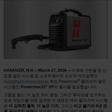
브랜드
채용
HANOVER, N.H.—March 17, 2026—
미국에 기반을 둔 산
업용 절단 시스템 및 소프트웨어의 선도적 제조업체인
®
Hypertherm Associates
는 최신 Powermax
플라즈마 절단
®
시스템인
Powermax33
XP
의 출시를 발표했습니다.
고품질 절단, 더 높은 처리 용량, 그리고 휴대성을 요구하는
금속 작업자를 위해 설계된 이 새로운 에어 플라즈마 시스템
은
더
강력한
출력
,
더
높은
가치
, 그리고
비교 불가의
6
년
전
원
공급장치
보증
을 제공합니다. 여러 산업 전반의 폭넓은