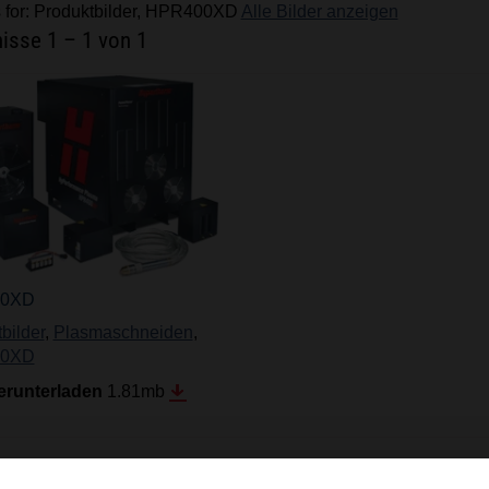
 for: Produktbilder, HPR400XD
Alle Bilder anzeigen
nisse
1
–
1
von 1
0XD
bilder
,
Plasmaschneiden
,
0XD
herunterladen
1.81
mb
nisse
1
–
1
von 1