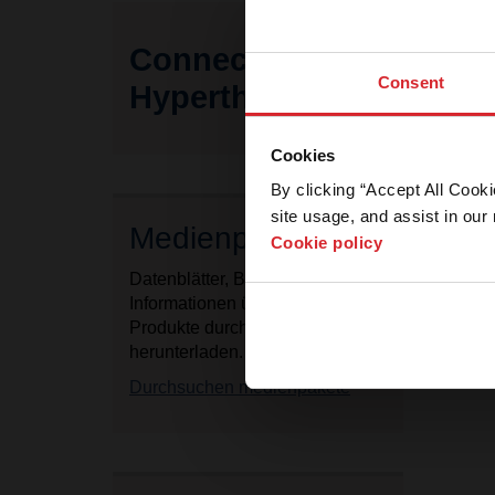
Connect with
Consent
Hypertherm
A
Cookies
P
e
By clicking “Accept All Cooki
site usage, and assist in our 
Medienpakete
Cookie policy
Datenblätter, Bilder und
Informationen über unsere
Produkte durchsuchen und
herunterladen.
Durchsuchen medienpakete