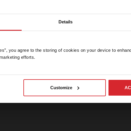
Anmeldung fürs Bildarchiv zum
Herunterladen von Bildern
Details
uf diesen Bereich unserer Website können nur legitime
ressemitarbeiter zugreifen. Kontaktieren Sie uns bitte, wenn Si
in Pressemitarbeiter sind und ein Passwort benötigen.
es”, you agree to the storing of cookies on your device to enhanc
marketing efforts. 
anmelden
Abbrechen
Customize
AC