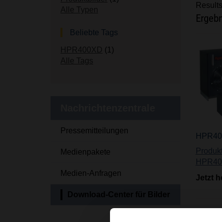
Results
Alle Typen
Ergeb
Beliebte Tags
HPR400XD
(1)
Alle Tags
Nachrichtenzentrale
Pressemitteilungen
HPR40
Produkt
Medienpakete
HPR40
Medien-Anfragen
Jetzt 
Download-Center für Bilder
Ergeb