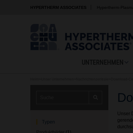
HYPERTHERM ASSOCIATES
Hypertherm-Plasm
UNTERNEHMEN
Heim
>
Unser Unternehmen
>
Nachrichtenzentrale
>
Download-Cent
Do
Unser D
gerende
Typen
durchsu
Produktbilder
(1)