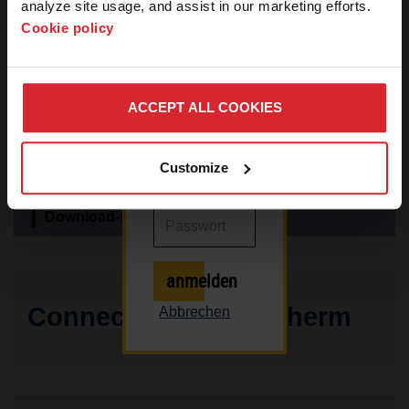
legitime
analyze site usage, and assist in our marketing efforts. 
Pressemitarbeiter
Cookie policy
zugreifen.
Nachrichtenzentrale
Kontaktieren
Sie uns bitte,
Pressemitteilungen
wenn Sie ein
ACCEPT ALL COOKIES
Pressemitarbeiter
Medienpakete
sind und ein
Passwort
Customize
Medien-Anfragen
benötigen.
Download-Center für Bilder
anmelden
Connect with Hypertherm
Abbrechen