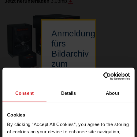
Jetzt herunterladen
3.03
mb
Anmeldung
fürs
Bildarchiv
zum
Herunterladen
HPR400XD
von
Produktbilder
,
Plasmaschneiden
,
HPR400XD
Bildern
Consent
Details
About
Jetzt herunterladen
1.81
mb
Auf diesen
Bereich
Cookies
unserer
By clicking “Accept All Cookies”, you agree to the storing 
Website
Ergebnisse
1
–
2
von 2
of cookies on your device to enhance site navigation, 
können nur