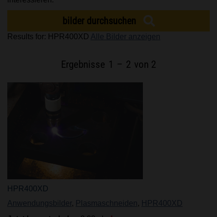
MARKEN
bilder durchsuchen
Results for: HPR400XD
Alle Bilder anzeigen
KARRIERE
Ergebnisse
1
–
2
von 2
HPR400XD
Anwendungsbilder
,
Plasmaschneiden
,
HPR400XD