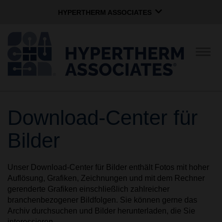
HYPERTHERM ASSOCIATES
HYPERTHERM ASSOCIATES
Hypertherm-Plasma
Navig
umsc
OMAX-Wasserstrahl
Softwaregruppe
Deutsch
Download-Center für
UNTERNEHMEN
Bilder
UNTERNEHMENSKULTUR
Unser Download-Center für Bilder enthält Fotos mit hoher
Auflösung, Grafiken, Zeichnungen und mit dem Rechner
GEMEINNÜTZIGE
gerenderte Grafiken einschließlich zahlreicher
ARBEITEN
branchenbezogener Bildfolgen. Sie können gerne das
Archiv durchsuchen und Bilder herunterladen, die Sie
interessieren.