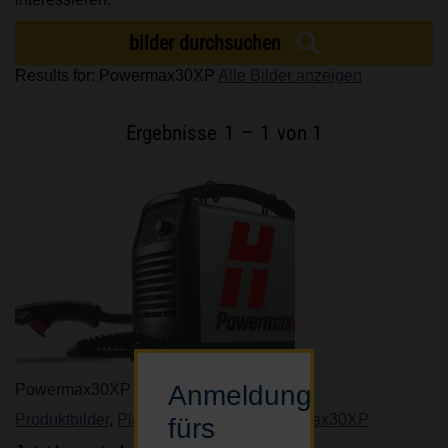
MARKEN
bilder durchsuchen
Results for: Powermax30XP
Alle Bilder anzeigen
KARRIERE
Ergebnisse
1
–
1
von 1
Anmeldung
Powermax30XP
Produktbilder
,
Plasmaschneiden
,
Powermax30XP
fürs