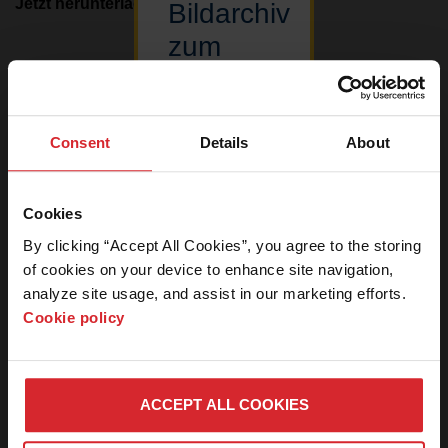
Jetzt herunterladen
1.43
mb
Bildarchiv
zum
Herunterladen
Ergebnisse
1
–
1
von 1
von
Bildern
Consent
Details
About
Auf diesen
Nachrichtenzentrale
Bereich
Cookies
unserer
Pressemitteilungen
By clicking “Accept All Cookies”, you agree to the storing 
Website
of cookies on your device to enhance site navigation, 
können nur
Medienpakete
legitime
analyze site usage, and assist in our marketing efforts. 
Pressemitarbeiter
Cookie policy
Medien-Anfragen
zugreifen.
Kontaktieren
Download-Center für Bilder
Sie uns bitte,
wenn Sie ein
ACCEPT ALL COOKIES
Pressemitarbeiter
sind und ein