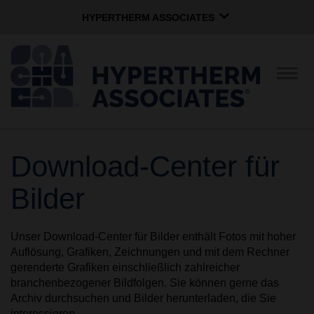
HYPERTHERM ASSOCIATES
HYPERTHERM ASSOCIATES
Hypertherm-Plasma
Navig
umsc
OMAX-Wasserstrahl
Softwaregruppe
Deutsch
Download-Center für
UNTERNEHMEN
Bilder
UNTERNEHMENSKULTUR
Unser Download-Center für Bilder enthält Fotos mit hoher
Auflösung, Grafiken, Zeichnungen und mit dem Rechner
GEMEINNÜTZIGE
gerenderte Grafiken einschließlich zahlreicher
ARBEITEN
branchenbezogener Bildfolgen. Sie können gerne das
Archiv durchsuchen und Bilder herunterladen, die Sie
interessieren.