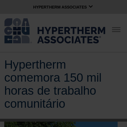
HYPERTHERM ASSOCIATES
HYPERTHERM ASSOCIATES
Plasma Hypertherm
Alter
nave
Jato de água OMAX
Grupo de Software
Português
Hypertherm
EMPRESA
comemora 150 mil
CULTURA
horas de trabalho
comunitário
COMUNIDADE
MARCAS