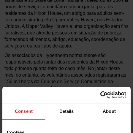
sistemas e software de corte industrial, celebrou as 150 mil
horas de serviço comunitário com um jantar para os
residentes da Hixon House, um abrigo para adultos sem-
teto administrado pela Upper Valley Haven, nos Estados
Unidos. A Upper Valley Haven é uma organização sem fins
lucrativos, que atende pessoas em situação de pobreza
fornecendo alimentos, abrigo, educação, coordenação de
serviços e outros tipos de apoio.
Os associados da Hypertherm normalmente são
responsáveis pelo jantar dos residentes da Hixon House
toda primeira quarta-feira de cada mês. No jantar deste
mês, no entanto, os voluntários associados registraram as
150 mil horas da Equipe de Serviço Comunitário da
Hypertherm com uma foto.
“Estamos emocionados e orgulhosos por celebrar esta
importante ocasião na Upper Valley Haven, que é um dos
nossos parceiros estratégicos mais fortes e mais antigos”,
Consent
Details
About
disse Stacey Chiocchio, Gerente de Cidadania
Comunitária da Hypertherm nos Estados Unidos. “Embora
tenhamos completado a marca de 150 mil horas na Hixon
Cookies