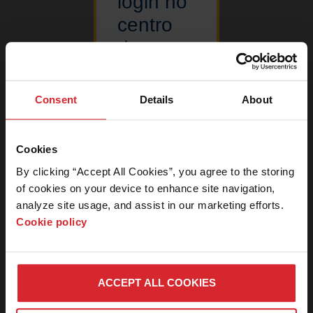
login no
centro
de
Resultados
1
–
1
de 1
download
de
Consent
Details
About
imagens
Sala de notícias
Esta área do
Comunicados à imprensa
Cookies
nosso website
By clicking “Accept All Cookies”, you agree to the storing 
é restrita a
Kits de mídia
of cookies on your device to enhance site navigation, 
membros da
imprensa de
analyze site usage, and assist in our marketing efforts. 
Perguntas da imprensa
notícias. Se
Cookie policy
você for da
Centro de download de imagens
imprensa e
precisar de
uma senha,
ACCEPT ALL COOKIES
entre em
contato