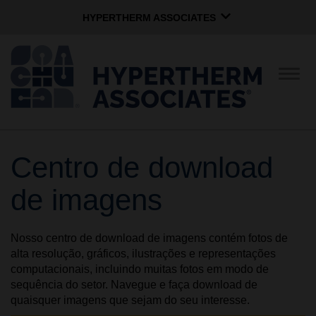
HYPERTHERM ASSOCIATES
HYPERTHERM ASSOCIATES
Plasma Hypertherm
Alter
nave
Jato de água OMAX
Grupo de Software
Português
Centro de download
EMPRESA
de imagens
CULTURA
Nosso centro de download de imagens contém fotos de
alta resolução, gráficos, ilustrações e representações
COMUNIDADE
computacionais, incluindo muitas fotos em modo de
sequência do setor. Navegue e faça download de
quaisquer imagens que sejam do seu interesse.
MARCAS