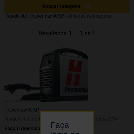
buscar imagens
CARREIRAS
Results for: Powermax30XP
Ver todas as imagens
Resultados
1
–
1
de 1
Powermax30XP
Imagens de produtos
,
Corte a plasma
,
Powermax30XP
Faça
Faça o download agora
1.43
mb