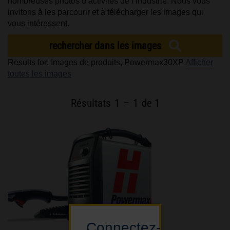
nombreuses photos d’activités de l’industrie. Nous vous
invitons à les parcourir et à télécharger les images qui
vous intéressent.
CARRIÈRES
rechercher dans les images
Results for: Images de produits, Powermax30XP
Afficher
toutes les images
Résultats
1
–
1
de 1
Connectez-