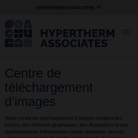
HYPERTHERM ASSOCIATES
HYPERTHERM ASSOCIATES
Plasma Hypertherm
Navig
par
Jet d'eau OMAX
basc
Grupo de Software
Français
Centre de
ENTREPRISE
téléchargement
CULTURE
d’images
COMMUNAUTAIRE
Notre centre de téléchargement d’images contient des
photos, des éléments graphiques, des illustrations et des
représentations informatiques haute résolution, dont de
MARQUES