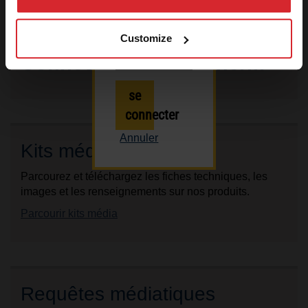
n’hésitez pas à
nous contacter.
Customize
Connect with Hypertherm
se
connecter
Annuler
Kits média
Parcourez et téléchargez les fiches techniques, les
images et les renseignements sur nos produits.
Parcourir kits média
Requêtes médiatiques