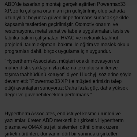
ABD’de tasarlanıp montajı gerçekleştirilen Powermax33
XP, zorlu çalışma ortamları için geliştirilmiş olup sahada
uzun yıllar boyunca güvenilir performans sunacak şekilde
kapsamlı testlerden geçirilmiştir. Otomotiv onarımı ve
restorasyonu, metal sanat ve tabela uygulamaları, tesis ve
fabrika bakım çalışmaları, HVAC ve mekanik taahhüt
projeleri, tarım ekipmanı bakımı ile eğitim ve meslek okulu
programları dahil, birçok uygulama için uygundur.
"Hypertherm Associates, müşteri odaklı inovasyon ve
mühendislik yaklaşımıyla plazma teknolojisini ileriye
taşıma taahhüdünü koruyor" diyen Hluchyj, sözlerine şöyle
devam etti: "Powermax33 XP ile müşterilerimizin talep
ettiği avantajları sunuyoruz: Daha fazla güç, daha yüksek
değer ve güvenebilecekleri performans."
Hypertherm Associates, endüstriyel kesme ürünleri ve
yazılımları üreten ABD merkezli bir şirkettir. Hypertherm
plazma ve OMAX su jeti sistemleri dâhil olmak üzere,
şirketin ürünleri, dünyanın dört bir yanındaki şirketler