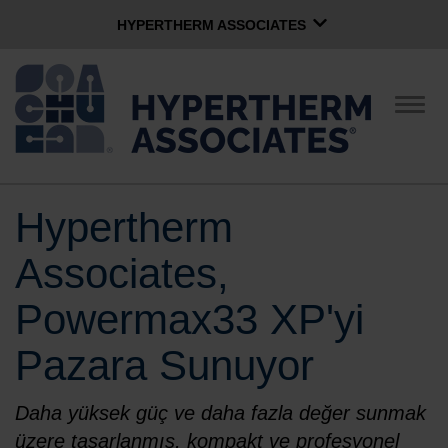
HYPERTHERM ASSOCIATES
HYPERTHERM ASSOCIATES
Hypertherm Plazma
Gezi
değiş
OMAX Su Jeti
Yazılım Grubu
Türkçe
Hypertherm
ŞIRKETIMIZ
Associates,
KÜLTÜR
Powermax33 XP'yi
Pazara Sunuyor
TOPLULUK
Daha yüksek güç ve daha fazla değer sunmak
MARKALAR
üzere tasarlanmış, kompakt ve profesyonel