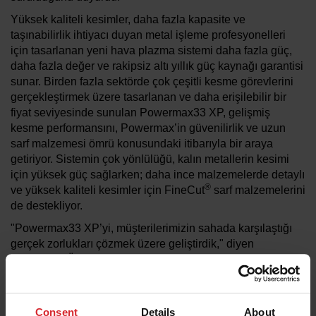
Yüksek kaliteli kesimler, daha fazla kapasite ve
taşınabilirlik ihtiyacı duyan metal işleme profesyonelleri
için tasarlanan yeni hava plazma sistemi daha fazla güç,
daha fazla değer ve rakipsiz altı yıllık güç kaynağı garantisi
sunar. Birden fazla sektörde çok çeşitli kesme görevlerini
gerçekleştirmek üzere tasarlanan ve daha erişilebilir bir
fiyat seviyesinde sunulan Powermax33 XP, gelişmiş
kesme performansını, Powermax’in güvenilirlik ve uzun
sarf malzemesi ömrü konusundaki itibarıyla bir araya
getiriyor. Sistemin çok yönlülüğü, kalın metallerin kesimi
için yüksek güç sağlarken; daha ince malzemelerde detaylı
®
ve yüksek kaliteli kesimler için FineCut
sarf malzemelerini
de destekliyor.
"Powermax33 XP’yi, müşterilerimizin sahada karşılaştığı
gerçek zorlukları çözmek üzere geliştirdik," diyen
Powermax Ürün Müdürü Jeff Hluchyj, sözlerine şöyle
devam etti: "Sistem; uzun ömür için tasarlanmış kompakt
ve hafif bir yapıda, profesyonel seviyede performans
sunuyor."
Consent
Details
About