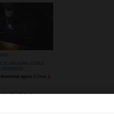
0XD
s de aplicações
,
Corte a
,
HPR400XD
 download agora
3.03
mb
tados
1
–
1
de 1
Faça login no centro de download d