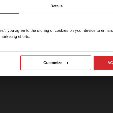
imagens
Details
sta área do nosso website é restrita a membros da imprensa de
otícias. Se você for da imprensa e precisar de uma senha, entre
m contato conosco.
es”, you agree to the storing of cookies on your device to enhanc
marketing efforts. 
login
Cancelar
Customize
AC