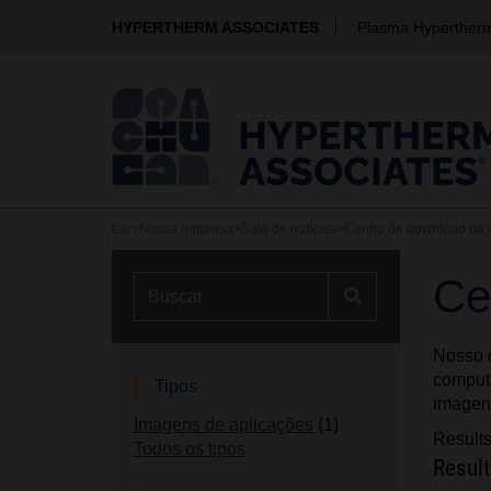
HYPERTHERM ASSOCIATES
Plasma Hyperther
Lar
>
Nossa empresa
>
Sala de notícias
>
Centro de download de
Ce
Nosso c
computa
Tipos
imagens
Imagens de aplicações
(1)
Result
Todos os tipos
Resul