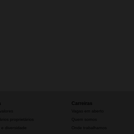
a
Carreiras
valores
Vagas em aberto
rios proprietários
Quem somos
 e diversidade
Onde trabalhamos