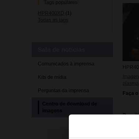
Tags populares
HPR400XD
(1)
Todas as tags
Sala de notícias
Comunicados à imprensa
HPR40
Imagen
Kits de mídia
plasma
Perguntas da imprensa
Faça o
Centro de download de
imagens
Resul