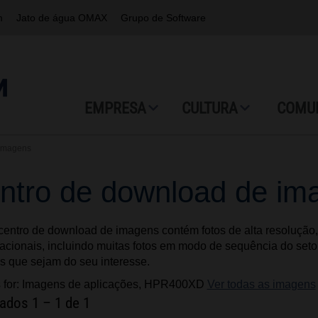
m
Jato de água OMAX
Grupo de Software
EMPRESA
CULTURA
COMU
 imagens
ntro de download de im
entro de download de imagens contém fotos de alta resolução, 
cionais, incluindo muitas fotos em modo de sequência do set
 que sejam do seu interesse.
s for: Imagens de aplicações, HPR400XD
Ver todas as imagens
tados
1
–
1
de 1