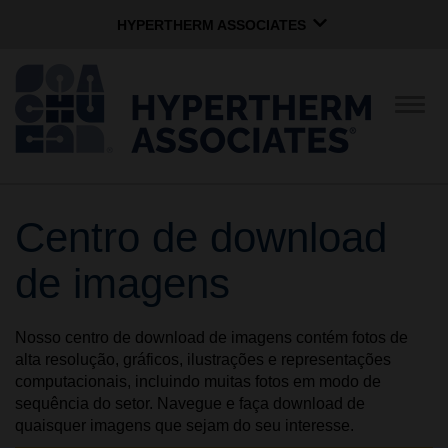
HYPERTHERM ASSOCIATES
HYPERTHERM ASSOCIATES
Plasma Hypertherm
Alter
nave
Jato de água OMAX
Grupo de Software
Português
Centro de download
EMPRESA
de imagens
CULTURA
Nosso centro de download de imagens contém fotos de
alta resolução, gráficos, ilustrações e representações
COMUNIDADE
computacionais, incluindo muitas fotos em modo de
sequência do setor. Navegue e faça download de
quaisquer imagens que sejam do seu interesse.
MARCAS