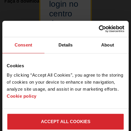
Faça o download agora
0
kb
login no
centro
de
Resultados
1
–
1
de 1
download
de
Consent
Details
About
imagens
Sala de notícias
Esta área do
Cookies
Comunicados à imprensa
nosso website
By clicking “Accept All Cookies”, you agree to the storing 
é restrita a
Kits de mídia
of cookies on your device to enhance site navigation, 
membros da
imprensa de
analyze site usage, and assist in our marketing efforts. 
Perguntas da imprensa
notícias. Se
Cookie policy
você for da
Centro de download de imagens
imprensa e
precisar de
uma senha,
ACCEPT ALL COOKIES
entre em