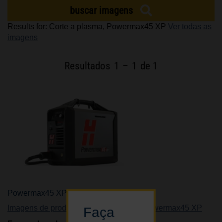
buscar imagens
CARREIRAS
Results for: Corte a plasma, Powermax45 XP
Ver todas as
imagens
Resultados
1
–
1
de 1
Powermax45 XP
Imagens de produtos
,
Corte a plasma
,
Powermax45 XP
Faça