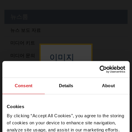
브랜드
뉴스룸
채용
뉴스 보도 자료
미디어 키트
이미지
미디어 문의
다운로
이미지 다운로드 센터
드 센터
로그인
Consent
Details
About
웹사이트의 이
Connect with Hypertherm
영역은 뉴스 미
Cookies
디어 회원사로
By clicking “Accept All Cookies”, you agree to the storing 
이용이 제한됩
of cookies on your device to enhance site navigation, 
니다. 미디어 회
원사인 경우 암
analyze site usage, and assist in our marketing efforts. 