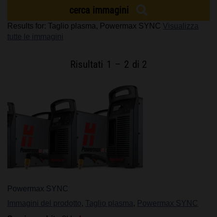
cerca immagini
OPPORTUNITÀ DI LAVORO
Results for: Taglio plasma, Powermax SYNC
Visualizza
tutte le immagini
Risultati
1
–
2
di 2
Powermax SYNC
Immagini del prodotto
,
Taglio plasma
,
Powermax SYNC