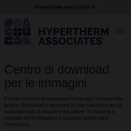
HYPERTHERM ASSOCIATES
HYPERTHERM ASSOCIATES
Plasma Hypertherm
Attiv
navi
Waterjet OMAX
Gruppo Software
Italiano
Centro di download
LA AZIENDA
per le immagini
CULTURA
Il nostro centro di download per le immagini contiene foto,
grafica, illustrazioni e rendering ad alta risoluzione tra cui
COMUNITÀ
numerosi scatti di situazioni del settore. Ti invitiamo a
navigare tra le immagini e a scaricare quelle che ti
interessano.
MARCHI