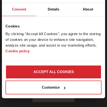
片下载
Consent
Details
About
中心
新闻编辑室
本网站的此区
域仅限对新闻
Cookies
新闻稿
媒体的工作人
By clicking “Accept All Cookies”, you agree to the storing 
员开放。如果
媒体套件
of cookies on your device to enhance site navigation, 
您是新闻媒体
analyze site usage, and assist in our marketing efforts. 
人士并需要密
媒体查询
Cookie policy
码，请联系我
们。
图片下载中心
ACCEPT ALL COOKIES
登
Connect with Hypertherm
取消
Customize
录