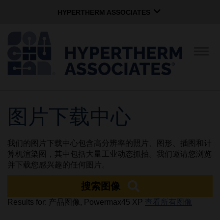
HYPERTHERM ASSOCIATES
HYPERTHERM ASSOCIATES
Hypertherm海宝等离子
切
换
OMAX 水刀
导
航
软件组
中文 (简体)
图片下载中心
公司简介
我们的图片下载中心包含高分辨率的照片、图形、插图和计
企业文化
算机渲染图，其中包括大量工业动态抓拍。我们邀请您浏览
并下载您感兴趣的任何图片。
搜索图像
社区服务
Results for: 产品图像, Powermax45 XP
查看所有图像