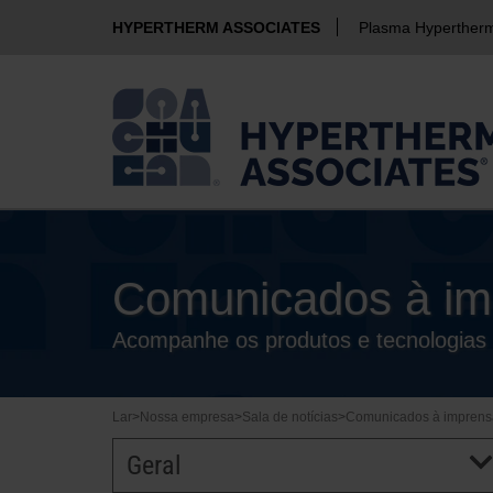
HYPERTHERM ASSOCIATES
Plasma Hyperther
Comunicados à im
Acompanhe os produtos e tecnologias 
Lar
>
Nossa empresa
>
Sala de notícias
>
Comunicados à imprens
Geral