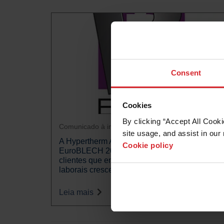
Consent
Cookies
By clicking “Accept All Cooki
Comunicado à imprensa
site usage, and assist in our 
A Hypertherm Associates regressa à
Cookie policy
EuroBLECH 2022, com soluções para
clientes que enfrentam custos e desafios
laborais crescentes
Leia mais