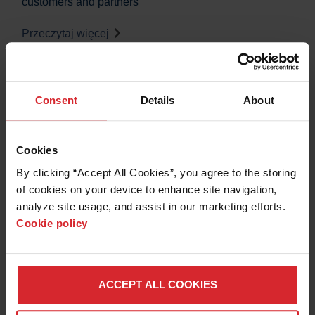
customers and partners
Przeczytaj więcej
Consent
Details
About
Cookies
By clicking “Accept All Cookies”, you agree to the storing 
of cookies on your device to enhance site navigation, 
analyze site usage, and assist in our marketing efforts. 
Cookie policy
Komunikat prasowy
Hypertherm Associates powraca na EuroBLECH 2022
prezentując rozwiązania dla klientów stojących przed
ACCEPT ALL COOKIES
wzrastającymi kosztami i wyzwaniami ...