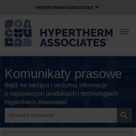
HYPERTHERM ASSOCIATES
HYPERTHERM ASSOCIATES
Plazmowe Hypertherm
Prze
nawi
Strumienia wody OMAX
Grupa oprogramowanie
Polski
Komunikaty prasowe
FIRMA
Bądź na bieżąco i otrzymuj informacje
KULTURA
o najnowszych produktach i technologiach
Hypertherm Associates
SPOŁECZNOŚĆ
MARKI