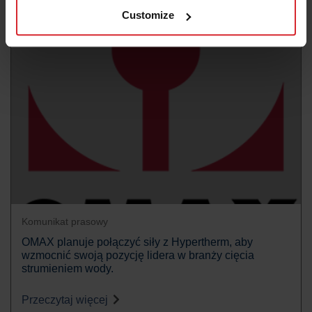
Przeczytaj więcej
Customize
Komunikat prasowy
OMAX planuje połączyć siły z Hypertherm, aby
wzmocnić swoją pozycję lidera w branży cięcia
strumieniem wody.
Przeczytaj więcej