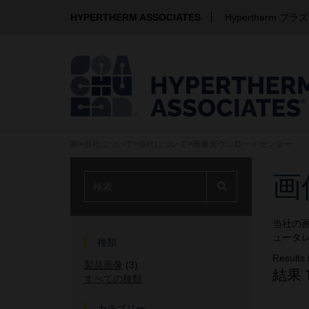
HYPERTHERM ASSOCIATES
Hypertherm プラ
家
>
当社について
>
当社について
>
画像ダウンロードセンター
画
当社の
ュータ
種類
Resul
製品画像
(3)
結果
すべての種類
カテゴリー