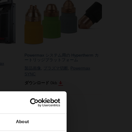
Powermax システム用の Hypertherm カ
ートリッジプラットフォーム
ax
製品画像
,
プラズマ切断
,
Powermax
SYNC
ダウンロード
0
kb
イ
About