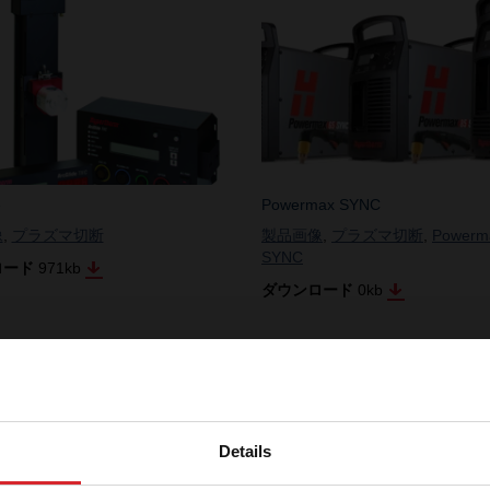
e
Powermax SYNC
像
,
プラズマ切断
製品画像
,
プラズマ切断
,
Powerm
SYNC
ロード
971
kb
ダウンロード
0
kb
1
–
3
/ 3
画像ダウンロードセンターにログ
Details
ンする