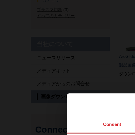
プラズマ切断
(3)
すべてのカテゴリー
当社について
ArcGlid
ニュースリリース
製品画
メディアキット
ダウン
メディアからのお問合せ
画像ダウンロードセンター
結果
Consent
Connect with