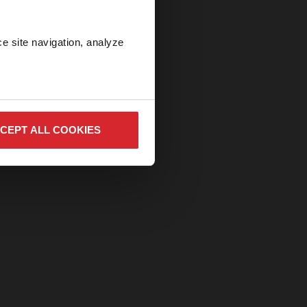
い
絡
e site navigation, analyze 
CEPT ALL COOKIES