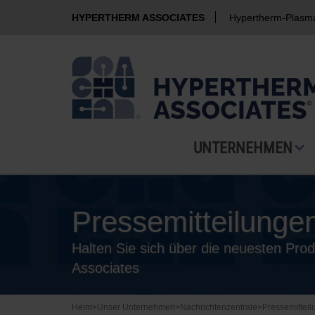
HYPERTHERM ASSOCIATES
Hypertherm-Plasm
UNTERNEHMEN
Pressemitteilunge
Halten Sie sich über die neuesten Pr
Associates
Heim
>
Unser Unternehmen
>
Nachrichtenzentrale
>
Pressemittei