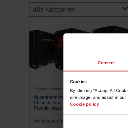
Alle Kategorien
Consent
Cookies
Pressemitteilung
By clicking “Accept All Cooki
Hypertherm Associates erweitert XPR®-
site usage, and assist in our 
Plasmaschneidfunktionen für mehr
Cookie policy
Produktivität und Vielseitigkeit
Weiterlesen