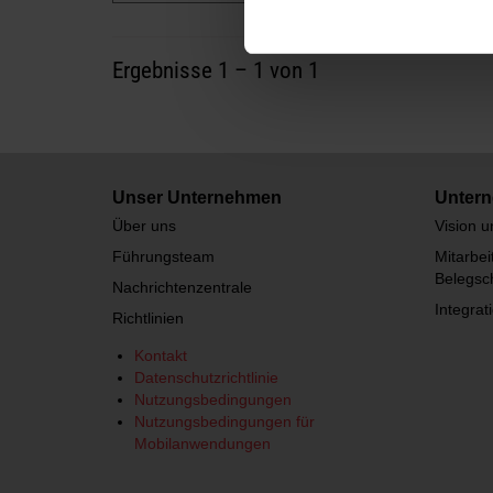
Ergebnisse
1
–
1
von 1
Unser Unternehmen
Untern
Über uns
Vision 
Führungsteam
Mitarbei
Belegsch
Nachrichtenzentrale
Integrat
Richtlinien
Kontakt
Datenschutzrichtlinie
Nutzungsbedingungen
Nutzungsbedingungen für
Mobilanwendungen