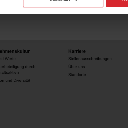
ehmenskultur
Karriere
und Werte
Stellenausschreibungen
terbeteiligung durch
Über uns
aftsaktien
Standorte
ion und Diversität