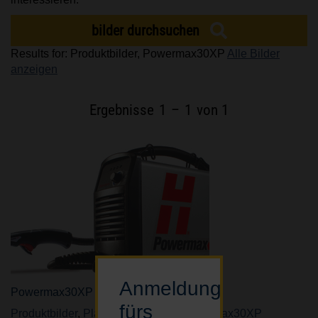
MARKEN
bilder durchsuchen
Results for: Produktbilder, Powermax30XP
Alle Bilder
KARRIERE
anzeigen
Ergebnisse
1
–
1
von 1
Anmeldung
Powermax30XP
fürs
Produktbilder
,
Plasmaschneiden
,
Powermax30XP