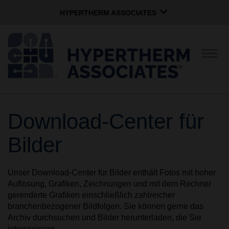
HYPERTHERM ASSOCIATES
HYPERTHERM ASSOCIATES
Hypertherm-Plasma
Navig
umsc
OMAX-Wasserstrahl
Softwaregruppe
Deutsch
Download-Center für
UNTERNEHMEN
Bilder
UNTERNEHMENSKULTUR
Unser Download-Center für Bilder enthält Fotos mit hoher
Auflösung, Grafiken, Zeichnungen und mit dem Rechner
GEMEINNÜTZIGE
gerenderte Grafiken einschließlich zahlreicher
ARBEITEN
branchenbezogener Bildfolgen. Sie können gerne das
Archiv durchsuchen und Bilder herunterladen, die Sie
interessieren.