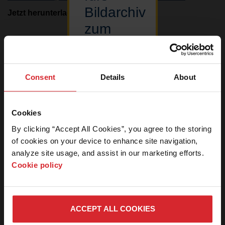
Bildarchiv
Jetzt herunterladen
1.43
mb
zum
Herunterladen
Ergebnisse
1
–
1
von 1
von
Bildern
Consent
Details
About
Auf diesen
Nachrichtenzentrale
Bereich
Cookies
unserer
Pressemitteilungen
By clicking “Accept All Cookies”, you agree to the storing 
Website
of cookies on your device to enhance site navigation, 
können nur
Medienpakete
legitime
analyze site usage, and assist in our marketing efforts. 
Pressemitarbeiter
Cookie policy
Medien-Anfragen
zugreifen.
Kontaktieren
Download-Center für Bilder
Sie uns bitte,
wenn Sie ein
ACCEPT ALL COOKIES
Pressemitarbeiter